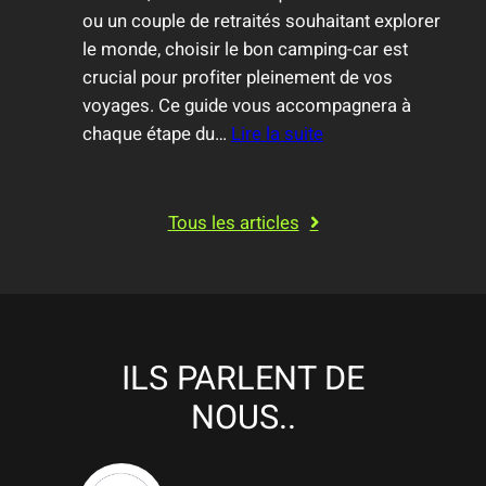
l
ou un couple de retraités souhaitant explorer
l
le monde, choisir le bon camping-car est
e
crucial pour profiter pleinement de vos
u
voyages. Ce guide vous accompagnera à
r
chaque étape du…
Lire la suite
:
s
C
I
o
t
Tous les articles
m
i
m
n
e
é
n
r
t
a
ILS PARLENT DE
C
i
NOUS..
h
r
o
e
i
s