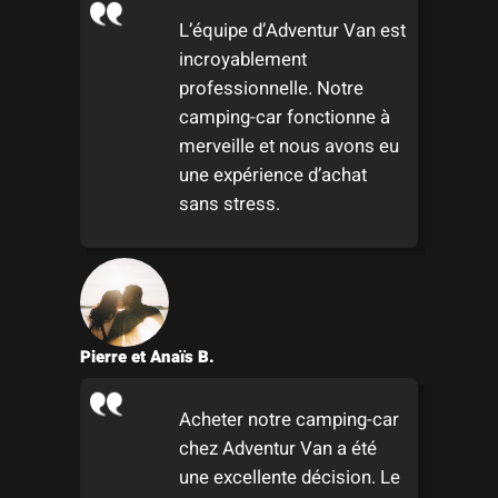
d
-
L’équipe d’Adventur Van est
é
C
incroyablement
a
a
professionnelle. Notre
l
r
camping-car fonctionne à
p
e
merveille et nous avons eu
o
n
une expérience d’achat
u
E
sans stress.
r
u
V
r
o
o
s
p
B
e
e
Pierre et Anaïs B.
s
o
Acheter notre camping-car
i
chez Adventur Van a été
n
une excellente décision. Le