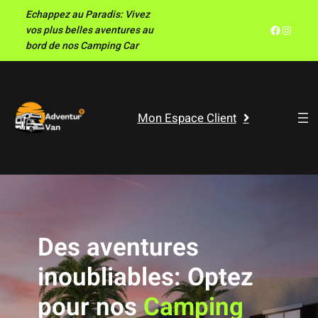
Aller
Echappez au Paradis: Vivez
au
Facebook
Instagram
vos plus belles aventures au
contenu
bord de nos Camping Car
Mon Espace Client
Des aventures
inoubliables: Optez
pour nos
Camping