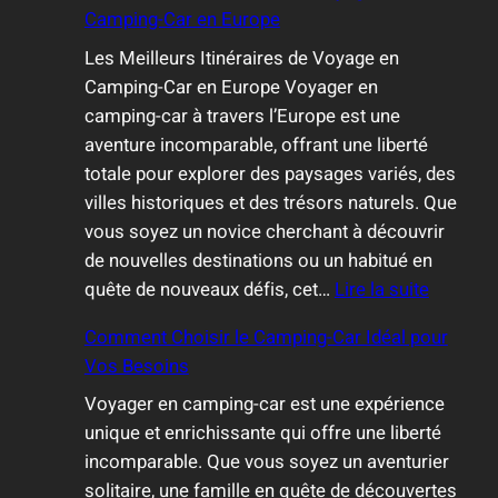
Camping-Car en Europe
Les Meilleurs Itinéraires de Voyage en
Camping-Car en Europe Voyager en
camping-car à travers l’Europe est une
aventure incomparable, offrant une liberté
totale pour explorer des paysages variés, des
villes historiques et des trésors naturels. Que
vous soyez un novice cherchant à découvrir
de nouvelles destinations ou un habitué en
quête de nouveaux défis, cet…
Lire la suite
:
Comment Choisir le Camping-Car Idéal pour
L
Vos Besoins
e
s
Voyager en camping-car est une expérience
M
unique et enrichissante qui offre une liberté
e
incomparable. Que vous soyez un aventurier
i
solitaire, une famille en quête de découvertes