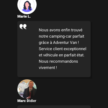
s
d
i
e
r
V
Marie L.
l
o
e
y
Nous avons enfin trouvé
C
a
notre camping-car parfait
a
g
grâce à Adventur Van !
m
e
Service client exceptionnel
p
e
et véhicule en parfait état.
i
n
Nous recommandons
n
C
vivement !
g
a
-
m
C
p
a
i
r
n
Marc D
idier
I
g